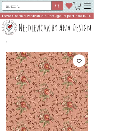
Envío Gratis a Península & Portugal a partir de 100€
Needlework by Ana Design