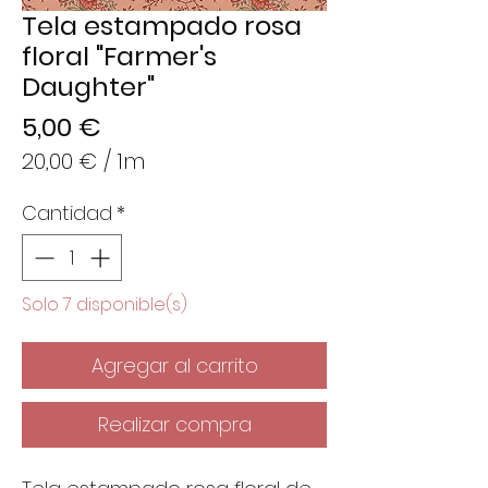
Tela estampado rosa
floral "Farmer's
Daughter"
Precio
5,00 €
20,00 €
/
1m
20,00 €
Cantidad
*
por
1
Metro
Solo 7 disponible(s)
Agregar al carrito
Realizar compra