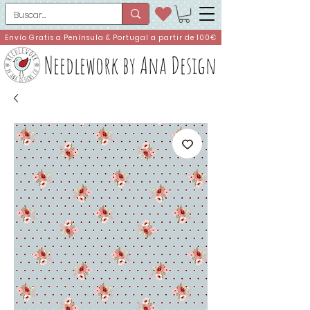
Envío Gratis a Península & Portugal a partir de 100€
Needlework by Ana Design