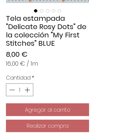
Tela estampada
"Delicate Rosy Dots" de
la colección "My First
Stitches" BLUE
Precio
8,00 €
16,00 €
/
1m
16,00 €
Cantidad
*
por
1
Metro
Agregar al carrito
Realizar compra