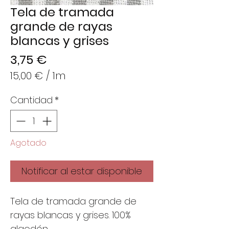
Tela de tramada
grande de rayas
blancas y grises
Precio
3,75 €
15,00 €
/
1m
15,00 €
Cantidad
*
por
1
Metro
Agotado
Notificar al estar disponible
Tela de tramada grande de
rayas blancas y grises. 100%
algodón.