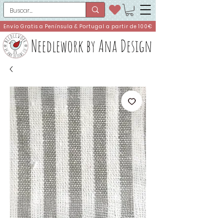
Envío Gratis a Península & Portugal a partir de 100€
Needlework by Ana Design