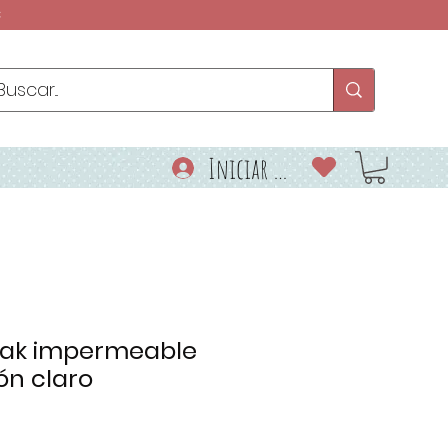
€
Iniciar sesión
rak impermeable
ón claro
o