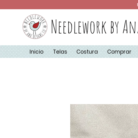
Needlework by An
Inicio
Telas
Costura
Comprar