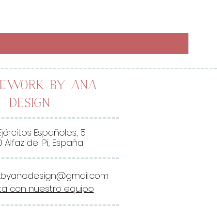
Preci
6,50 
26,00 
2
6
,
0
0
lework by Ana
Design
€
p
o
Ejércitos Españoles, 5
r
 Alfaz del Pi, España
1
M
kbyanadesign@gmail.com
e
a con nuestro equipo
t
r
o