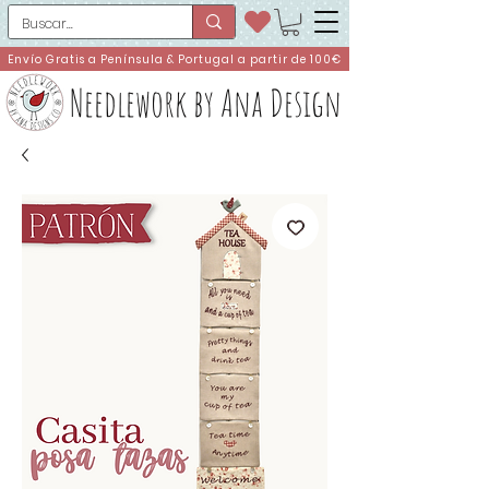
Envío Gratis a Península & Portugal a partir de 100€
Needlework by Ana Design