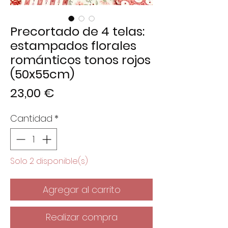
Precortado de 4 telas:
estampados florales
románticos tonos rojos
(50x55cm)
Precio
23,00 €
Cantidad
*
Solo 2 disponible(s)
Agregar al carrito
Realizar compra