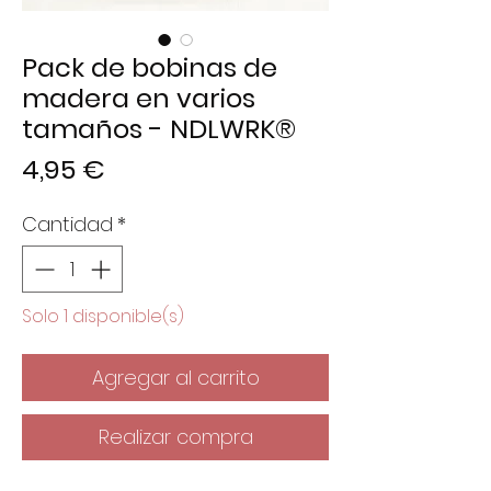
Pack de bobinas de
madera en varios
tamaños - NDLWRK®
Precio
4,95 €
Cantidad
*
Solo 1 disponible(s)
Agregar al carrito
Realizar compra