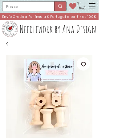
Envío Gratis a Península & Portugal a partir de 100€
Needlework by Ana Design