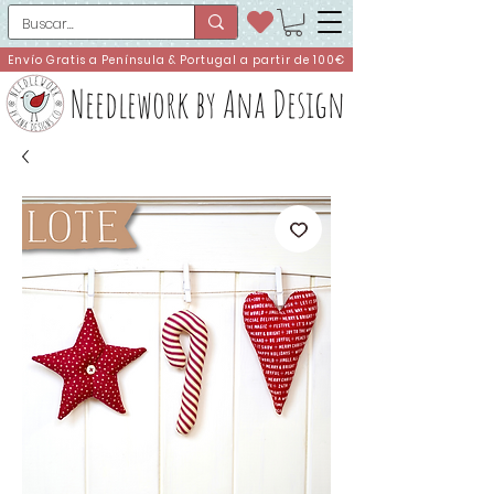
Envío Gratis a Península & Portugal a partir de 100€
Needlework by Ana Design