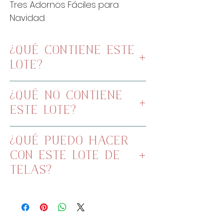
Tres Adornos Fáciles para
Navidad.
¿QUÉ CONTIENE ESTE
LOTE?
Tres telas de 20x110cm cada
¿QUÉ NO CONTIENE
una
ESTE LOTE?
Botones
¿QUÉ PUEDO HACER
CON ESTE LOTE DE
TELAS?
Con este lote de telas hemos
hecho un proyecto monísimo,