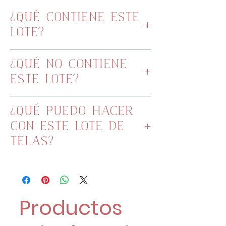
¿QUÉ CONTIENE ESTE
LOTE?
7 telas de 50x75cm cada tela
¿QUÉ NO CONTIENE
ESTE LOTE?
Cuerda
¿QUÉ PUEDO HACER
Guata para rellenar
CON ESTE LOTE DE
Maquillaje para muñecas
TELAS?
Sellos
Con este lote de telas hemos
hecho un proyecto monísimo,
¿te apuntas?
Productos
Totalmente gratuito en nuestro
Canal de YouTube.