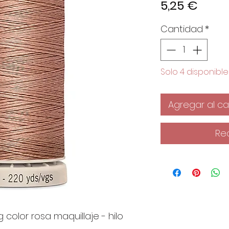
Preci
5,25 €
Cantidad
*
Solo 4 disponible
Agregar al car
Re
g color rosa maquillaje - hilo