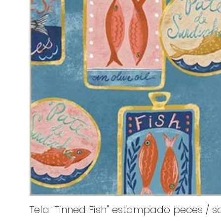
Tela "Tinned Fish" estampado peces / sa