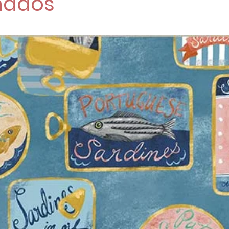
nados