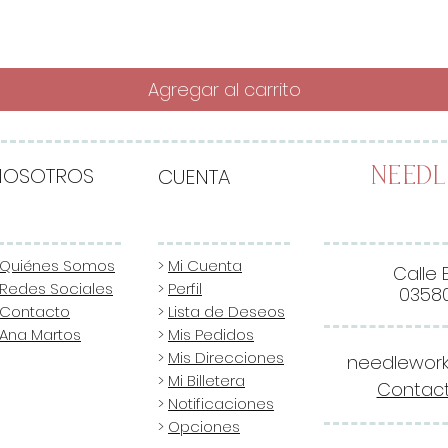
Agregar al carrito
NOSOTROS
CUENTA
Need
Quiénes Somos
>
Mi Cuenta
Calle 
Redes Sociales
>
Perfil
03580
Contacto
>
Lista de Deseos
Ana Martos
>
Mis Pedidos
>
Mis Direcciones
needlewor
>
Mi Billetera
Contact
>
Notificaciones
>
Opciones