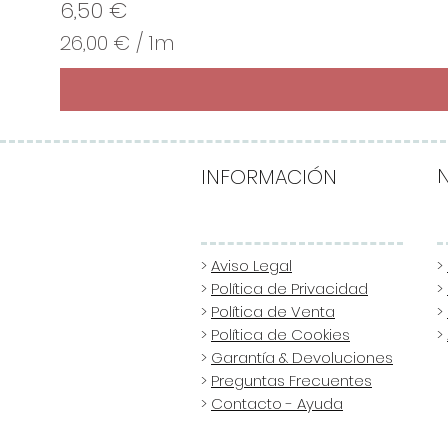
Precio
6,50 €
26,00 €
/
1m
2
6
,
0
0
INFORMACIÓN
€
p
o
>
Aviso Legal
>
>
Política de Privacidad
>
r
>
Política de Venta
>
1
>
Política de Cookies
>
M
>
Garantía & Devoluciones
e
>
Preguntas Frecuentes
t
>
Contacto - Ayuda
r
o