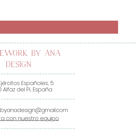
Preci
6,50 
26,00 
2
6
,
0
0
lework by Ana
Design
€
p
o
Ejércitos Españoles, 5
r
 Alfaz del Pi, España
1
M
kbyanadesign@gmail.com
e
a con nuestro equipo
t
r
o