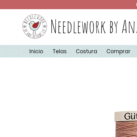
Needlework by An
Inicio
Telas
Costura
Comprar