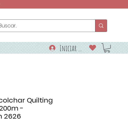
€
Iniciar sesión
colchar Quilting
 200m -
 2626