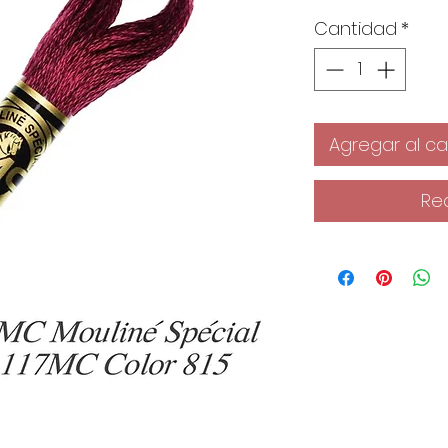
Cantidad
*
Agregar al car
Re