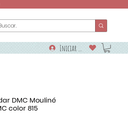
€
Iniciar sesión
rdar DMC Mouliné
MC color 815
o