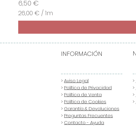
Precio
6,50 €
26,00 €
/
1m
2
6
,
0
0
INFORMACIÓN
€
p
o
>
Aviso Legal
>
>
Política de Privacidad
>
r
>
Política de Venta
>
1
>
Política de Cookies
>
M
>
Garantía & Devoluciones
e
>
Preguntas Frecuentes
t
>
Contacto - Ayuda
r
o