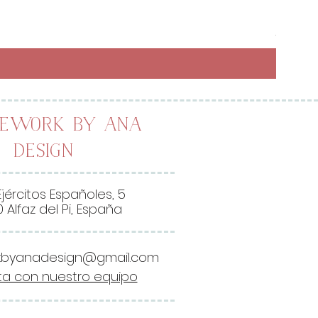
Preci
6,50 
26,00 
2
6
,
0
0
lework by Ana
Design
€
p
o
Ejércitos Españoles, 5
r
 Alfaz del Pi, España
1
M
kbyanadesign@gmail.com
e
a con nuestro equipo
t
r
o