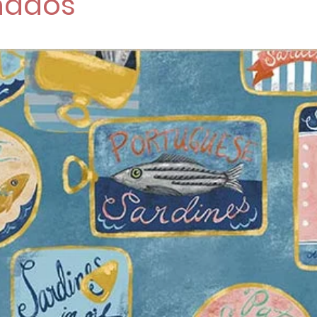
nados