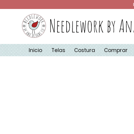
Needlework by An
Inicio
Telas
Costura
Comprar