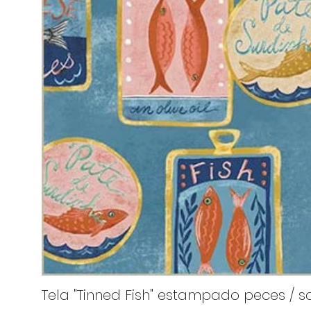
Tela "Tinned Fish" estampado peces / sa