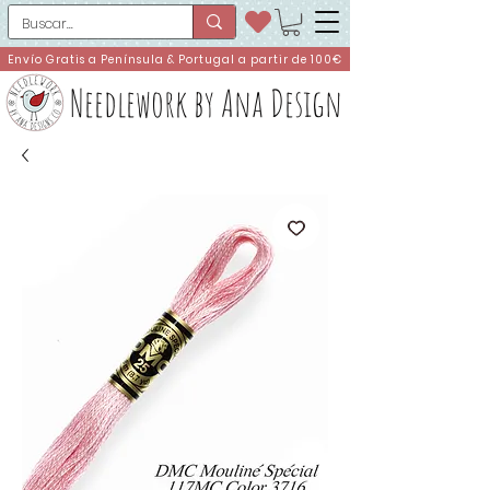
Envío Gratis a Península & Portugal a partir de 100€
Needlework by Ana Design