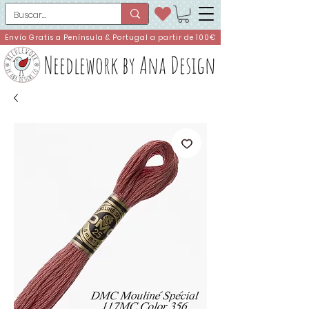
Envío Gratis a Península & Portugal a partir de 100€
Needlework by Ana Design