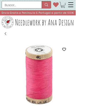
Envío Gratis a Península & Portugal a partir de 100€
Needlework by Ana Design