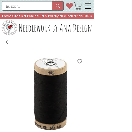
Envío Gratis a Península & Portugal a partir de 100€
Needlework by Ana Design