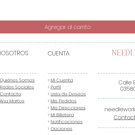
Agregar al carrito
NOSOTROS
CUENTA
Need
Quiénes Somos
>
Mi Cuenta
Calle 
Redes Sociales
>
Perfil
03580
Contacto
>
Lista de Deseos
Ana Martos
>
Mis Pedidos
>
Mis Direcciones
needlewor
>
Mi Billetera
Contact
>
Notificaciones
>
Opciones