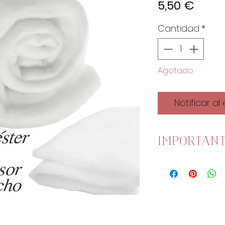
Preci
5,50 €
Cantidad
*
Agotado
Notificar al
IMPORTAN
Esta guata sis
ancho.
Una unidad es
1 Unidad son 
2 Unidades s