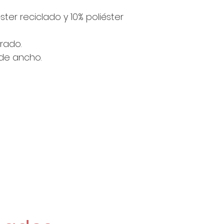
4 Unidades s
ster reciclado y 10% poliéster
11€/Metro
Si pides 2 o m
rado.
enviarán de una
de ancho.