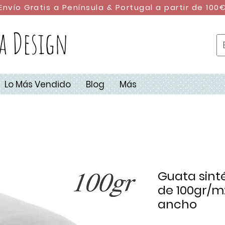
Envío Gratis a Península & Portugal a partir de 100
a Design
Lo Más Vendido
Blog
Más
Guata sinté
de 100gr/m
ancho