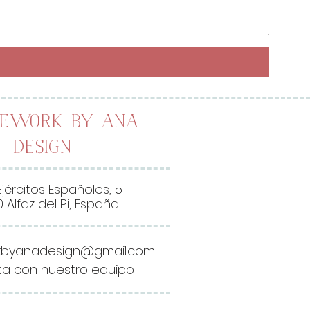
Preci
6,50 
26,00 
2
6
,
0
0
lework by Ana
Design
€
p
o
Ejércitos Españoles, 5
r
 Alfaz del Pi, España
1
M
kbyanadesign@gmail.com
e
a con nuestro equipo
t
r
o