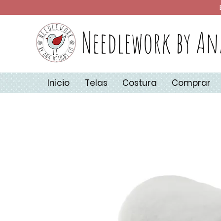
Needlework by An
Inicio
Telas
Costura
Comprar