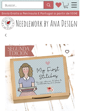
Envío Gratis a Península & Portugal a partir de 100€
Needlework by Ana Design