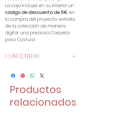
La caja incluye en su interior un
código de descuento de 5€
en
la compra del proyecto estrella
de la colección de manera
digital: una preciosa Carpeta
para Costura.
CONTENIDO
50x75cm:
tela "Starlight Quilt"
50x75cm:
tela "Heart
Stitches"
Productos
50x75cm:
tela "Tiny Blossom
Garden"
relacionados
50x75cm:
tela "Tiny Blossom
Garden" WHITE