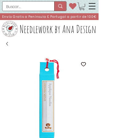
Envío Gratis a Península & Portugal a partir de 100€
Needlework by Ana Design