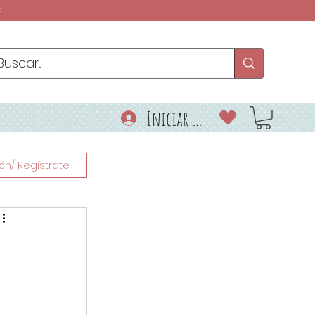
€
Iniciar sesión
ión/ Regístrate