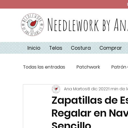
Needlework by An
Inicio
Telas
Costura
Comprar
Todas las entradas
Patchwork
Patrón 
Ana Martos
8 dic 2022
1 min de 
Técnicas de Costura
Apliquick
Co
Zapatillas de E
Regalar en Nav
Aplique
Básicos de Costura
Navi
Sencillo