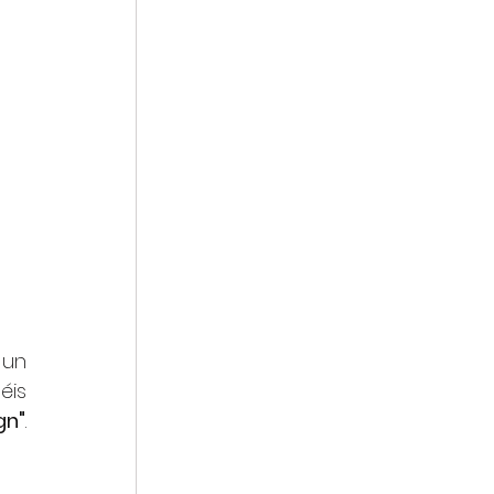
 un 
is 
gn"
. 