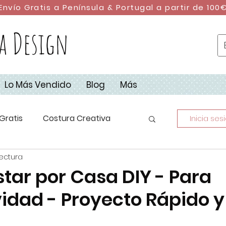
Envío Gratis a Península & Portugal a partir de 100
a Design
Lo Más Vendido
Blog
Más
Gratis
Costura Creativa
Inicia ses
lectura
stura con Retales
DIY
star por Casa DIY - Para
idad - Proyecto Rápido y
dad
Campus de Costura 2023