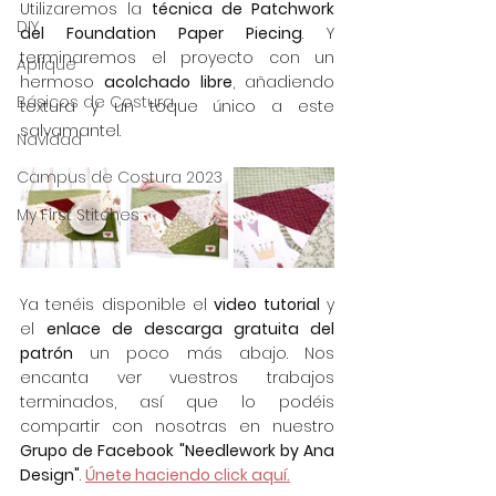
Utilizaremos la 
técnica de Patchwork 
DIY
del Foundation Paper Piecing
. Y 
terminaremos el proyecto con un 
Aplique
hermoso 
acolchado libre
, añadiendo 
Básicos de Costura
textura y un toque único a este 
salvamantel. 
Navidad
Campus de Costura 2023
My First Stitches
Ya tenéis disponible el 
video tutorial
 y 
el 
enlace de descarga gratuita del 
patrón
 un poco más abajo. Nos 
encanta ver vuestros trabajos 
terminados, así que lo podéis 
compartir con nosotras en nuestro 
Grupo de Facebook "Needlework by Ana 
Design"
. 
Únete haciendo click aquí.