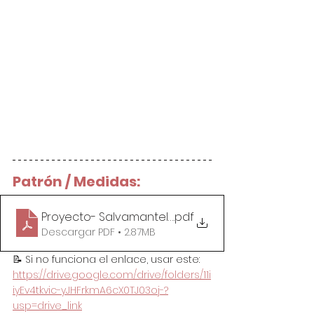
Patrón / Medidas:
Proyecto- Salvamantel Navideño
.pdf
Descargar PDF • 2.87MB
📝 Si no funciona el enlace, usar este: 
https://drive.google.com/drive/folders/11i
iyEv4tkvic-yJHFrkmA6cX0TJ03oj-?
usp=drive_link