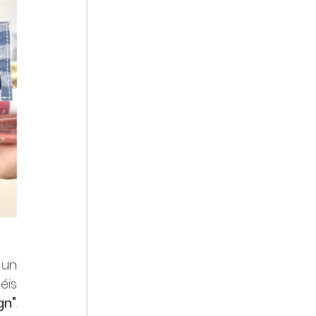
 un 
is 
gn"
. 