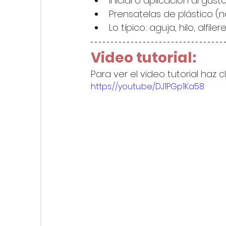
Inicial o aplicación al gust
Prensatelas de plástico (n
Lo típico: aguja, hilo, alfiler
Video tutorial:
Para ver el video tutorial haz c
https://youtu.be/DJ1PGp1Ka58