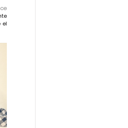
ce 
te 
el 