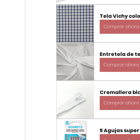
Tela Vichy col
Comprar ahora
Entretela de t
Comprar ahora
Cremallera bla
Comprar ahora
5 Agujas super