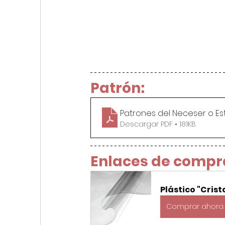
Patrón:
Patrones del Neceser o E
Descargar PDF • 181KB
Enlaces de compr
Plástico "Crist
Comprar ahora