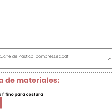
stuche de Plástico_compressed
.pdf
a de materiales:
al" fino para costura