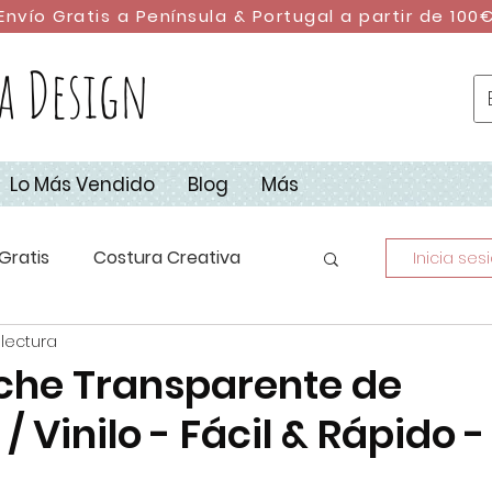
Envío Gratis a Península & Portugal a partir de 100
a Design
Lo Más Vendido
Blog
Más
Gratis
Costura Creativa
Inicia ses
 lectura
stura con Retales
DIY
uche Transparente de
 / Vinilo - Fácil & Rápido -
dad
Campus de Costura 2023