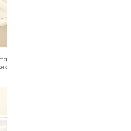
ma 
es 