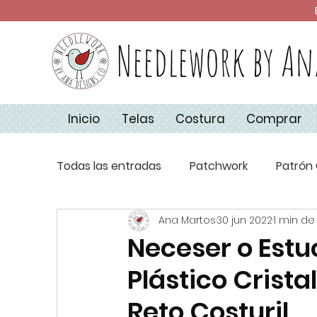
Needlework by An
Inicio
Telas
Costura
Comprar
Todas las entradas
Patchwork
Patrón 
Ana Martos
30 jun 2022
1 min de
Técnicas de Costura
Apliquick
Co
Neceser o Est
Plástico Cristal
Aplique
Básicos de Costura
Navi
Reto Costuril