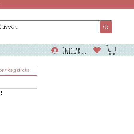
€
Iniciar sesión
ión/ Regístrate