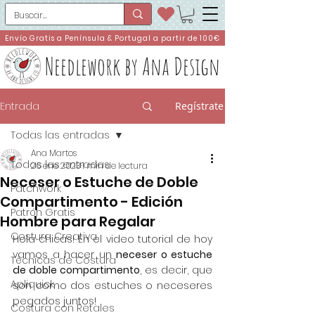
Envío Gratis a Península & Portugal a partir de 100€
Needlework by Ana Design
Entrada
Regístrate
Todas las entradas
Ana Martos
Todas las entradas
26 ene 2023
1 min de lectura
Neceser o Estuche de Doble
Patchwork
Compartimento - Edición
Patrón Gratis
Hombre para Regalar
Costura Creativa
Hola chicas! En el video tutorial de hoy 
vamos a hacer un 
neceser o estuche 
Técnicas de Costura
de doble compartimento
, es decir, que 
Apliquick
son como dos estuches o neceseres 
pegados juntos!
Costura con Retales