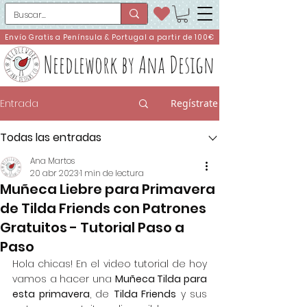
Envío Gratis a Península & Portugal a partir de 100€
Needlework by Ana Design
Entrada
Regístrate
Todas las entradas
Ana Martos
20 abr 2023
1 min de lectura
Muñeca Liebre para Primavera
de Tilda Friends con Patrones
Gratuitos - Tutorial Paso a
Paso
Hola chicas! En el video tutorial de hoy 
vamos a hacer una 
Muñeca Tilda para 
esta primavera
, de 
Tilda Friends
 y sus 