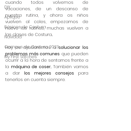
cuando todos volvemos de 
DIY
vacaciones, de un descanso de 
nuestra rutina, y ahora os niños 
Aplique
vuelven al coles, empezamos de 
Básicos de Costura
nuevo las rutinas, muchas vuelven a 
las clases de Costura...
Navidad
Campus de Costura 2023
Hoy os ayudaremos a 
solucionar los 
problemas más comunes
 que pueden 
My First Stitches
ocurrir a la hora de sentarnos frente a 
la 
máquina de coser
... También vamos 
a dar 
los mejores consejos 
para 
tenerlos en cuenta siempre.