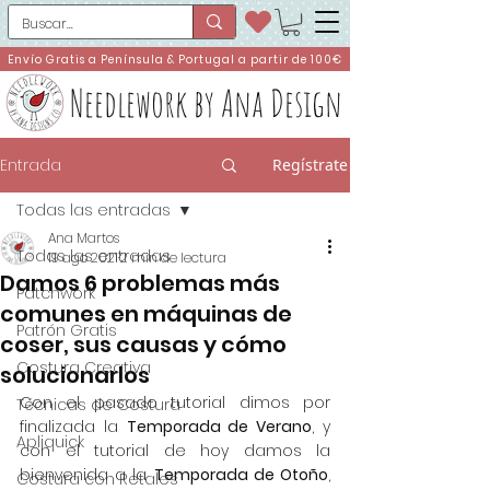
Envío Gratis a Península & Portugal a partir de 100€
Needlework by Ana Design
Entrada
Regístrate
Todas las entradas
Ana Martos
Todas las entradas
19 ago 2021
2 min de lectura
Damos 6 problemas más
Patchwork
comunes en máquinas de
Patrón Gratis
coser, sus causas y cómo
Costura Creativa
solucionarlos
Con el pasado tutorial dimos por 
Técnicas de Costura
finalizada la 
Temporada de Verano
, y 
Apliquick
con el tutorial de hoy damos la 
bienvenida a la 
Temporada de Otoño
, 
Costura con Retales