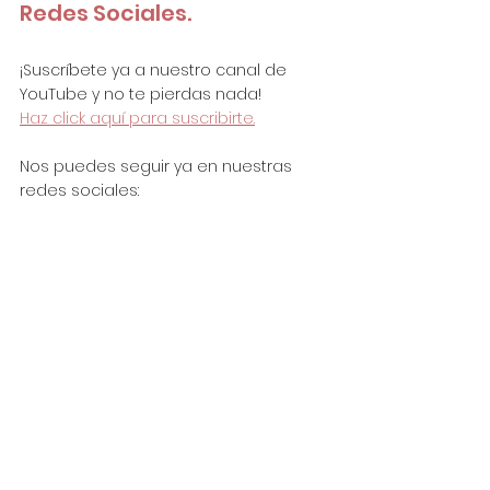
Redes Sociales.
¡Suscríbete ya a nuestro canal de 
YouTube y no te pierdas nada!
Haz click aquí para suscribirte.
Nos puedes seguir ya en nuestras 
redes sociales:
Instagram: 
@needlework.72
Facebook: 
@needlework.72
Pinterest: 
@needleworkbyana
needlework72@gmail.com
By Yamuza's Artwork.
Esther Yamuza | video editor & 
community manager
contacto: 
esther.yamuza11@gmail.com