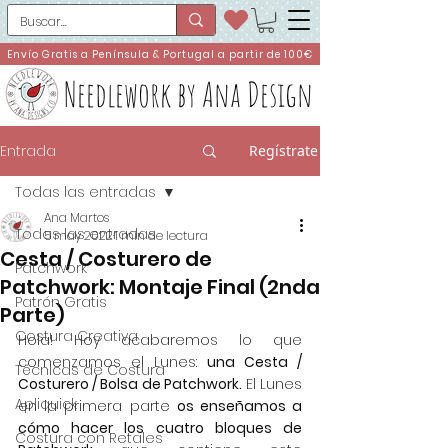
Envío Gratis a Península & Portugal a partir de 100€
Needlework by Ana Design
Entrada
Regístrate
Todas las entradas
Ana Martos
Todas las entradas
5 may 2022
1 min de lectura
Cesta / Costurero de
Patchwork
Patchwork: Montaje Final (2nda
Patrón Gratis
Parte)
Costura Creativa
Hola! Hoy acabaremos lo que 
comenzamos el Lunes: 
una Cesta / 
Técnicas de Costura
Costurero / Bolsa de Patchwork.
 El Lunes 
Apliquick
en la primera parte 
os enseñamos a 
cómo hacer los cuatro bloques de 
Costura con Retales