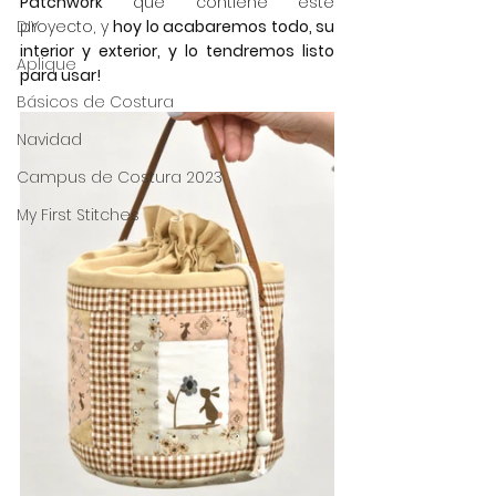
Patchwork
 que contiene este 
DIY
proyecto, y 
hoy lo acabaremos todo, su 
interior y exterior, y lo tendremos listo 
Aplique
para usar!
Básicos de Costura
Navidad
Campus de Costura 2023
My First Stitches