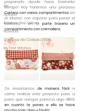
preparado desde hace bastante 
DIY
tiempo! Hoy haremos una preciosa 
Cartera con varios compartimentos
 en 
Aplique
el interior, con espacio para poner el 
Básicos de Costura
teléfono.... Y en la 
parte trasera un 
compartimento con cremallera.
Navidad
Campus de Costura 2023
My First Stitches
Os enseñamos 
de manera fácil
 a 
cómo realizar este proyecto paso a 
paso, que aunque parezca algo difícil, 
en cuanto te pones a ello se hace 
mucho más claro y fácil!!!