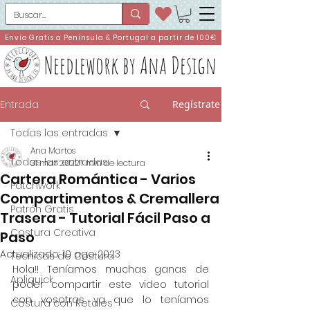
Envío Gratis a Península & Portugal a partir de 100€
Needlework by Ana Design
Entrada
Regístrate
Todas las entradas
Ana Martos
Todas las entradas
31 mar 2022
1 min de lectura
Cartera Romántica - Varios
Patchwork
Compartimentos & Cremallera
Patrón Gratis
Trasera - Tutorial Fácil Paso a
Costura Creativa
Paso
Actualizado:
10 ago 2023
Técnicas de Costura
Hola!! Teníamos muchas ganas de 
Apliquick
poder compartir este video tutorial 
con vosotras ya que lo teníamos 
Costura con Retales