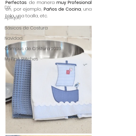
Perfectas
 de manera
 muy Profesional
DIY
en, por ejemplo, 
Paños de Cocina
, una 
tela, una toalla, etc.
Aplique
Básicos de Costura
Navidad
Campus de Costura 2023
My First Stitches