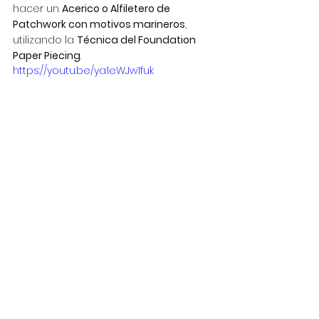
hacer un 
Acerico o Alfiletero de 
Patchwork con motivos marineros
, 
utilizando la 
Técnica del Foundation 
Paper Piecing
.
https://youtu.be/ya1eWJw1fuk
Redes Sociales.
¡Suscríbete ya a nuestro canal de 
YouTube y no te pierdas nada!
Haz click aquí para suscribirte.
Nos puedes seguir ya en nuestras 