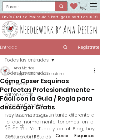
Envío Gratis a Península & Portugal a partir de 100€
Needlework by Ana Design
Entrada
Regístrate
Todas las entradas
Ana Martos
Todas las entradas
5 ago 2021
2 min de lectura
Cómo Coser Esquinas
Patchwork
Perfectas Profesionalmente -
Patrón Gratis
Fácil con la Guía / Regla para
Costura Creativa
descargar Gratis
Hoy traemos algo un tanto diferente a 
Técnicas de Costura
lo que normalmente tenemos en el 
Apliquick
canal de YouTube y en el Blog, hoy 
aprenderemos a 
Coser Esquinas 
Costura con Retales