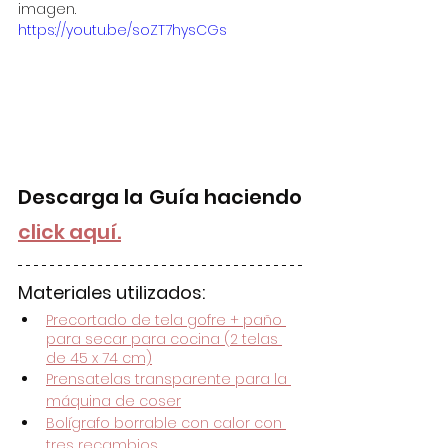
imagen.
https://youtu.be/soZT7hysCGs
Descarga la Guía haciendo 
click aquí.
Materiales utilizados:
Precortado de tela gofre + paño 
para secar para cocina (2 telas 
de 45 x 74 cm)
Prensatelas transparente para la 
máquina de coser
Bolígrafo borrable con calor con 
tres recambios