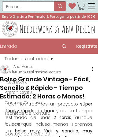
Envío Gratis a Península & Portugal a partir de 100€
Needlework by Ana Design
Entrada
Regístrate
Todas las entradas
Ana Martos
Todas las entradas
2 jun 2022
1 min de lectura
Bolso Grande Vintage - Fácil,
Patchwork
Sencillo & Rápido - Tiempo
Patrón Gratis
Estimado: 2 Horas o Menos!
Costura Creativa
Hola! Hoy traemos un proyecto 
súper 
fácil y rápido de hacer,
 de un tiempo 
Técnicas de Costura
estimado de unas 
2 horas
, aunque 
Apliquick
puede que incluso menos! Haremos 
un 
bolso muy fácil y sencillo, muy 
Costura con Retales