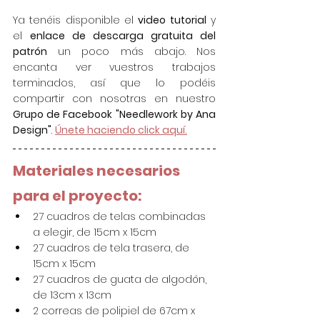
Ya tenéis disponible el 
video tutorial
 y 
el 
enlace de descarga gratuita del 
patrón
 un poco más abajo. Nos 
encanta ver vuestros trabajos 
term
inad
os, así que lo podéis 
compartir con nosotras en nuestro 
Grupo de Facebook "Needlework by Ana 
Design"
. 
Únete haciendo click aquí.
Materiales necesarios 
para el proyecto:
27 cuadros de telas combinadas 
a elegir, de 15cm x 15cm
27 cuadros de tela trasera, de 
15cm x 15cm
27 cuadros de guata de algodón, 
de 13cm x 13cm
2 correas de polipiel de 67cm x 