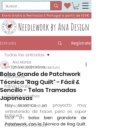
Envío Gratis a Península & Portugal a partir de 100€
Needlework by Ana Design
Entrada
Regístrate
Todas las entradas
Ana Martos
Todas las entradas
27 ene 2022
1 min de lectura
Bolso Grande de Patchwork
Patchwork
Técnica "Rag Quilt" - Fácil &
Patrón Gratis
Sencillo - Telas Tramadas
Costura Creativa
Japonesas
Hoy traemos un proyecto muy 
Técnicas de Costura
entretenido de hacer, pero es súper 
Apliquick
fácil! Un 
bolso bien grandote de 
Patchwork, con la Técnica de Rag Quilt.
Costura con Retales