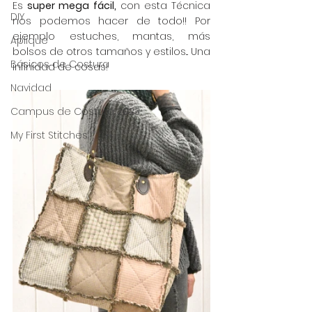
Es 
super mega fácil,
 con esta Técnica 
DIY
nos podemos hacer de todo!! Por 
ejemplo estuches, mantas, más 
Aplique
bolsos de otros tamaños y estilos... Una 
Básicos de Costura
infinidad de cosas!
Navidad
Campus de Costura 2023
My First Stitches