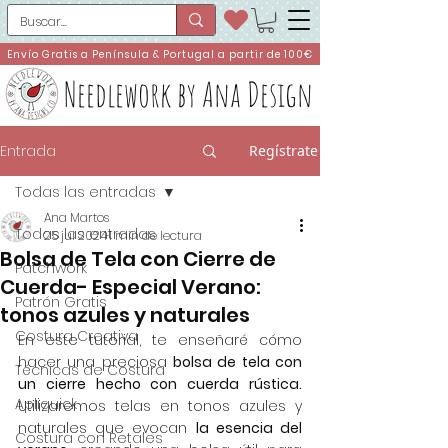
Envío Gratis a Península & Portugal a partir de 100€
Needlework by Ana Design
Entrada
Regístrate
Todas las entradas
Ana Martos
Todas las entradas
25 jul 2024
1 min de lectura
Bolsa de Tela con Cierre de
Patchwork
Cuerda- Especial Verano:
Patrón Gratis
tonos azules y naturales
Costura Creativa
En este tutorial, te enseñaré cómo 
hacer una preciosa 
bolsa de tela con 
Técnicas de Costura
un cierre hecho con cuerda rústica.
Apliquick
Utilizaremos telas en tonos azules y 
naturales que evocan 
la esencia del 
Costura con Retales