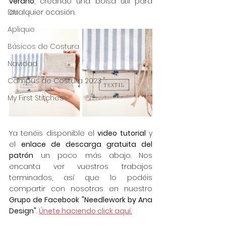
verano
, creando una bolsa útil para 
DIY
cualquier ocasión. 
Aplique
Básicos de Costura
Navidad
Campus de Costura 2023
My First Stitches
Ya tenéis disponible el 
video tutorial
 y 
el 
enlace de descarga gratuita del 
patrón
 un poco más abajo. Nos 
encanta ver vuestros trabajos 
terminados, así que lo podéis 
compartir con nosotras en nuestro 
Grupo de Facebook "Needlework by Ana 
Design"
. 
Únete haciendo click aquí.