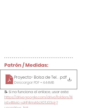
Patrón / Medidas:
Proyecto- Bolsa de Tela para Todo
.pdf
Descargar PDF • 4.44MB
📝 Si no funciona el enlace, usar este: 
https://drive.google.com/drive/folders/11i
iyEv4tkvic-yJHFrkmA6cX0TJ03oj-?
usp=drive_link