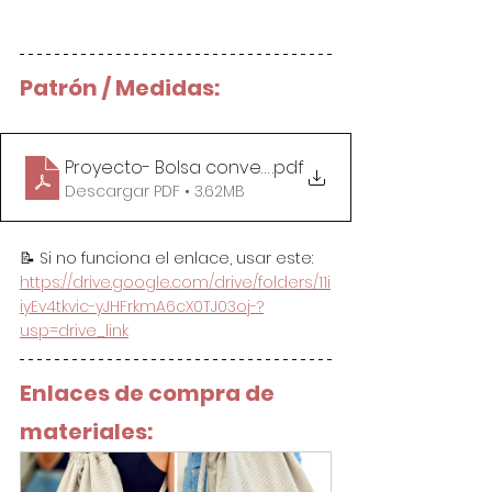
Patrón / Medidas:
Proyecto- Bolsa convertible en Mochila Proyecto 
.pdf
Descargar PDF • 3.62MB
📝 Si no funciona el enlace, usar este: 
https://drive.google.com/drive/folders/11i
iyEv4tkvic-yJHFrkmA6cX0TJ03oj-?
usp=drive_link
Enlaces de compra de 
materiales: