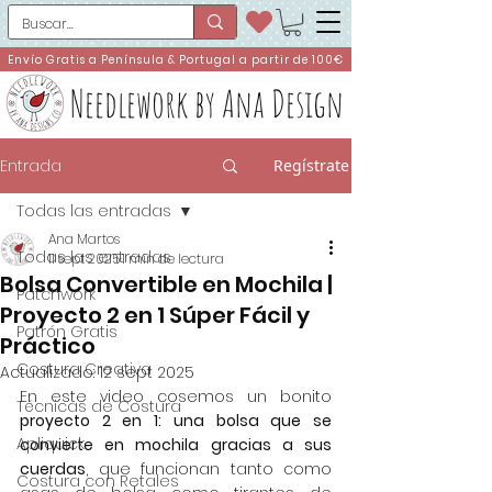
Envío Gratis a Península & Portugal a partir de 100€
Needlework by Ana Design
Entrada
Regístrate
Todas las entradas
Ana Martos
Todas las entradas
11 sept 2025
1 min de lectura
Bolsa Convertible en Mochila |
Patchwork
Proyecto 2 en 1 Súper Fácil y
Patrón Gratis
Práctico
Costura Creativa
Actualizado:
12 sept 2025
En este video cosemos un bonito 
Técnicas de Costura
proyecto 2 en 1: una bolsa que se 
Apliquick
convierte en mochila gracias a sus 
cuerdas
, que funcionan tanto como 
Costura con Retales