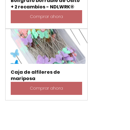
Bolígrafo borrable de Osito 
+ 2 recambios - NDLWRK®
Comprar ahora
Caja de alfileres de 
mariposa
Comprar ahora