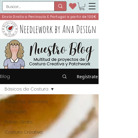
Envío Gratis a Península & Portugal a partir de 100€
Needlework by Ana Design
Blog
Regístrate
Básicos de Costura
Todas las entradas
Patchwork
Patrón Gratis
Costura Creativa