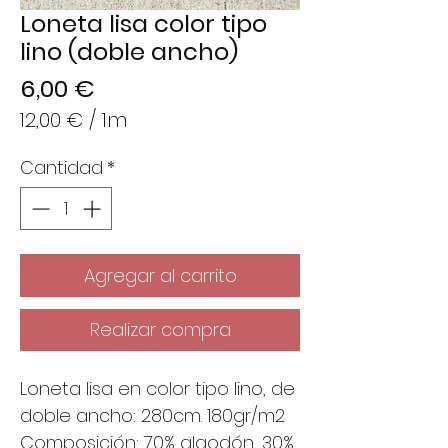
Loneta lisa color tipo
lino (doble ancho)
Precio
6,00 €
12,00 €
/
1m
12,00 €
Cantidad
*
por
1
Metro
Agregar al carrito
Realizar compra
Loneta lisa en color tipo lino, de
doble ancho: 280cm. 180gr/m2
Composición: 70% algodón, 30%