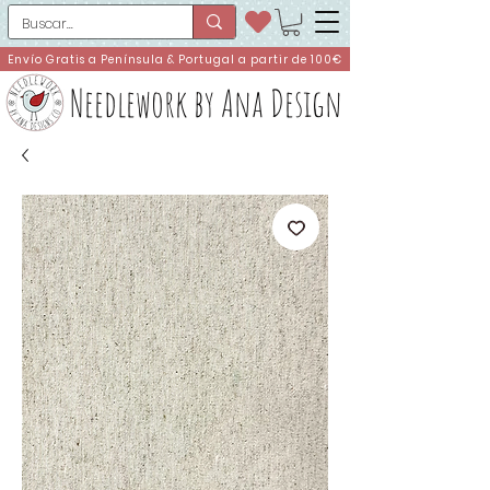
Envío Gratis a Península & Portugal a partir de 100€
Needlework by Ana Design