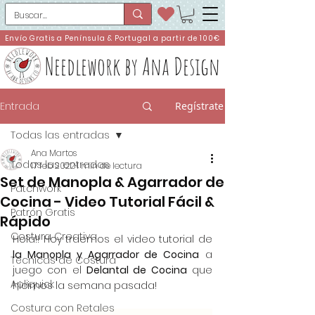
Envío Gratis a Península & Portugal a partir de 100€
Needlework by Ana Design
Entrada
Regístrate
Todas las entradas
Ana Martos
Todas las entradas
17 feb 2022
1 min de lectura
Set de Manopla & Agarrador de
Patchwork
Cocina - Video Tutorial Fácil &
Patrón Gratis
Rápido
Costura Creativa
Hola!! Hoy traemos el video tutorial de 
la Manopla y Agarrador de Cocina
 a 
Técnicas de Costura
juego con el 
Delantal de Cocina
 que 
Apliquick
hicimos la semana pasada!
Costura con Retales