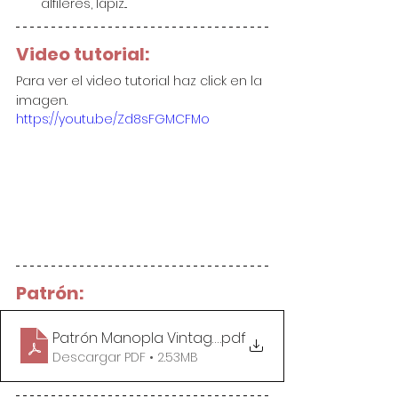
alfileres, lápiz...
Video tutorial:
Para ver el video tutorial haz click en la 
imagen.
https://youtu.be/Zd8sFGMCFMo
Patrón:
Patrón Manopla Vintage
.pdf
Descargar PDF • 2.53MB