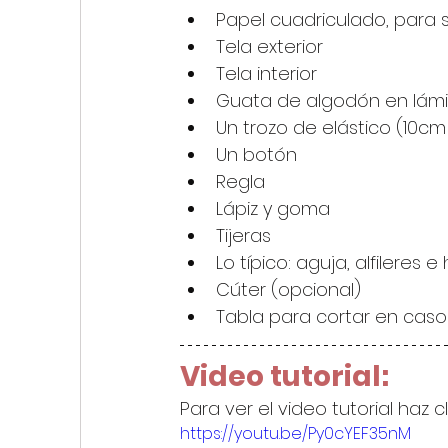
Papel cuadriculado, para 
Tela exterior 
Tela interior 
Guata de algodón en lám
Un trozo de elástico (10
Un botón
Regla 
Lápiz y goma
Tijeras
Lo típico: aguja, alfileres e 
Cúter (opcional)
Tabla para cortar en caso 
Video tutorial:
Para ver el video tutorial haz c
https://youtu.be/Py0cYEF35nM