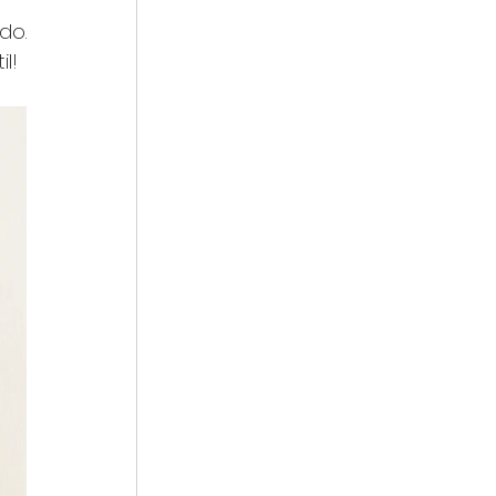
o. 
l!