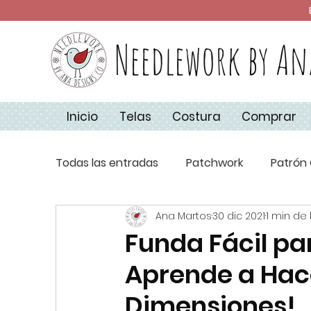
Needlework by An
Inicio
Telas
Costura
Comprar
Todas las entradas
Patchwork
Patrón 
Ana Martos
30 dic 2021
1 min de 
Técnicas de Costura
Apliquick
Co
Funda Fácil par
Aprende a Hace
Aplique
Básicos de Costura
Navi
Dimensiones!