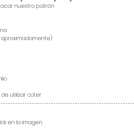
sacar nuestro patrón 
ina
cm aproximadamente)
hilo
de utilizar cúter
lick en la imagen.