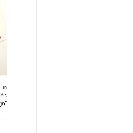
 un 
is 
gn"
. 