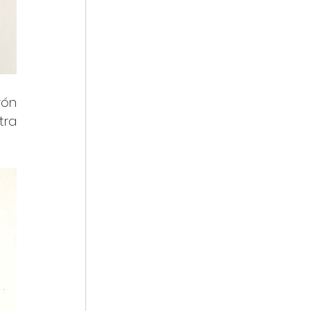
ón 
ra 