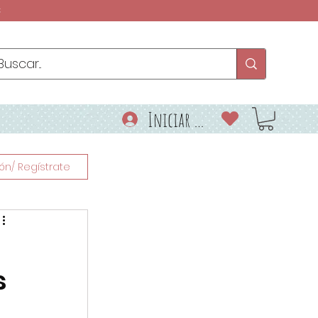
€
Iniciar sesión
ión/ Regístrate
s