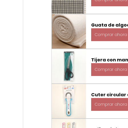
Guata de alg
Comprar ahora
Tijera con mang
Comprar ahora
Cuter circula
Comprar ahora