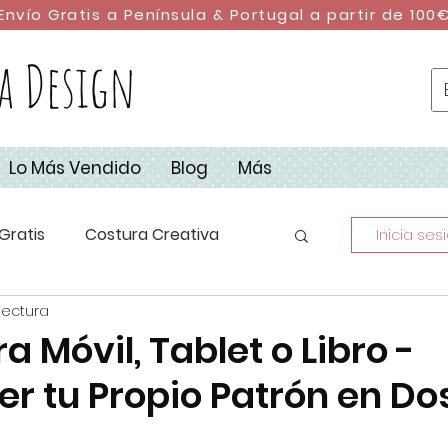
Envío Gratis a Península & Portugal a partir de 100
a Design
Lo Más Vendido
Blog
Más
Gratis
Costura Creativa
Inicia ses
lectura
stura con Retales
DIY
a Móvil, Tablet o Libro -
r tu Propio Patrón en Do
dad
Campus de Costura 2023