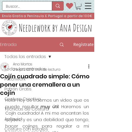
Envío Gratis a Península & Portugal a partir de 100€
Needlework by Ana Design
Entrada
Regístrate
Todas las entradas
Ana Martos
Todas las entradas
2 sept 2021
2 min de lectura
Cojín cuadrado simple: Cómo
Patchwork
poner una cremallera a un
Patrón Gratis
cojín
Costura Creativa
Hola! Hoy os traemos un video que os 
puede resultar
 muy útil
. Haremos un 
Técnicas de Costura
Cojín cuadrado! A mi me encantan los 
Apliquick
cojines, y es una debilidad que tengo, 
hacer cojines para regalar a mi 
Costura con Retales