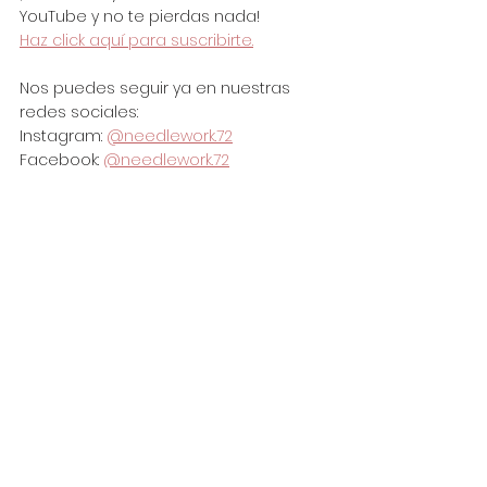
YouTube y no te pierdas nada!
Haz click aquí para suscribirte.
Nos puedes seguir ya en nuestras 
redes sociales:
Instagram: 
@needlework.72
Facebook: 
@needlework.72
Pinterest: 
@needleworkbyana
needlework72@gmail.com
By Yamuza's Artwork.
Esther Yamuza | video editor & 
community manager
contacto: 
esther.yamuza11@gmail.com
Instagram
  -  
YouTube
  -  
Twitter
  -  
Facebook
  -  
Pinterest
Etiquetas: